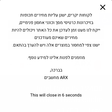
modal-check
Ski
Products
t
search
פתח סרגל נגישות
לקוחות יקרים, ישנן עליות מחירים תכופות
conten
בזיכרונות כרטיסי מסך וכונני אחסון פנימיים,
החשבון שלי
בקשה להצעה
ייקח לנו מעט זמן לעדכן את כל האתר ויכולים להיות
שירותי מעבדה
צור קשר
מחירים שאינם מעודכנים
ישנו צפי למחסור במוצרים אלה ויש להערך בהתאם.
מוזמנים לפנות אלינו למידע נוסף.
0
בברכה,
ARX מחשבים
Intel Core i5-12400
This will close in
6
seconds
4.4GHz 18MB cache
s1700 – Tray