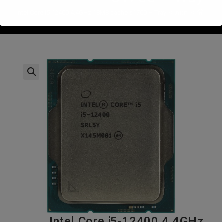
>
חנות
>
Intel Core i5-12400 4.4GHz 18MB cache s1700 – Tray
Intel Core i5-12400 4.4GHz