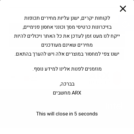
modal-check
Ski
Products
t
search
פתח סרגל נגישות
לקוחות יקרים, ישנן עליות מחירים תכופות
conten
בזיכרונות כרטיסי מסך וכונני אחסון פנימיים,
החשבון שלי
בקשה להצעה
ייקח לנו מעט זמן לעדכן את כל האתר ויכולים להיות
שירותי מעבדה
צור קשר
מחירים שאינם מעודכנים
ישנו צפי למחסור במוצרים אלה ויש להערך בהתאם.
מוזמנים לפנות אלינו למידע נוסף.
0
בברכה,
ARX מחשבים
intel
This will close in
3
seconds
intel
>
Products
>