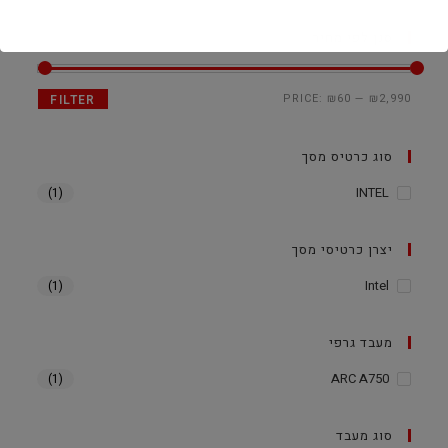
סנן לפי מחיר
PRICE:
₪60
—
₪2,990
FILTER
סוג כרטיס מסך
INTEL
(1)
יצרן כרטיסי מסך
Intel
(1)
מעבד גרפי
ARC A750
(1)
סוג מעבד