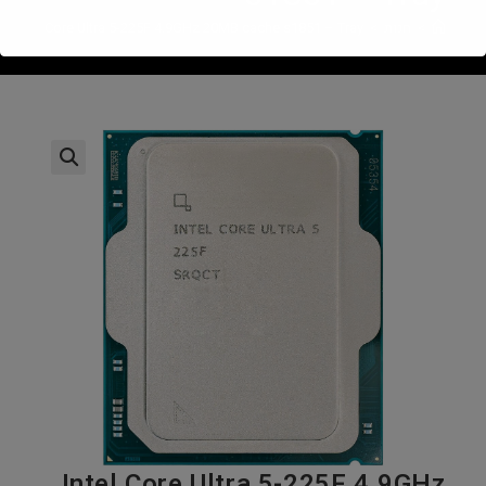
>
חנות
>
Intel Core Ultra 5-225F 4.9GHz 20MB cache s1851 – Tray
Intel Core Ultra 5-225F 4.9GHz