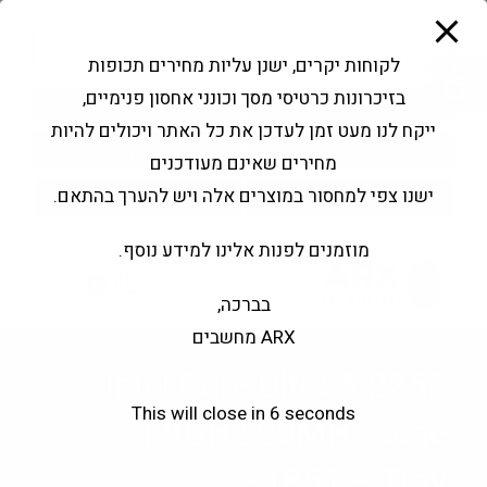
modal-check
Ski
Products
t
search
פתח סרגל נגישות
לקוחות יקרים, ישנן עליות מחירים תכופות
conten
בזיכרונות כרטיסי מסך וכונני אחסון פנימיים,
החשבון שלי
בקשה להצעה
ייקח לנו מעט זמן לעדכן את כל האתר ויכולים להיות
שירותי מעבדה
צור קשר
מחירים שאינם מעודכנים
ישנו צפי למחסור במוצרים אלה ויש להערך בהתאם.
מוזמנים לפנות אלינו למידע נוסף.
0
בברכה,
ARX מחשבים
Intel Core Ultra 5-225F
This will close in
5
seconds
4.9GHz 20MB cache
s1851 – Tray