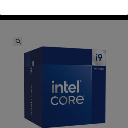
>
חנות
>
Intel Core i9-14900 5.8GHz 36MB cache s1700 – BOX