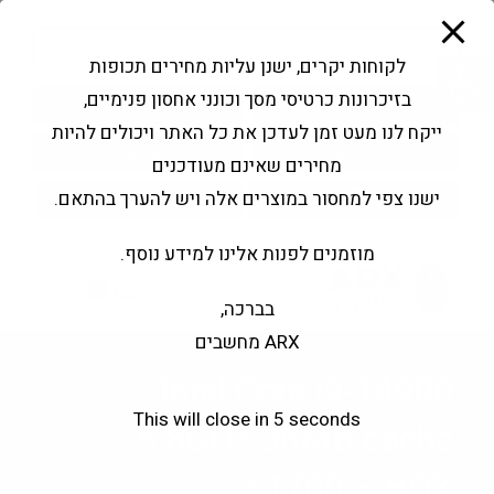
modal-check
Ski
Products
t
search
פתח סרגל נגישות
לקוחות יקרים, ישנן עליות מחירים תכופות
conten
בזיכרונות כרטיסי מסך וכונני אחסון פנימיים,
החשבון שלי
בקשה להצעה
ייקח לנו מעט זמן לעדכן את כל האתר ויכולים להיות
שירותי מעבדה
צור קשר
מחירים שאינם מעודכנים
ישנו צפי למחסור במוצרים אלה ויש להערך בהתאם.
מוזמנים לפנות אלינו למידע נוסף.
0
בברכה,
ARX מחשבים
Intel Core i9-14900
This will close in
5
seconds
5.8GHz 36MB cache
s1700 – BOX