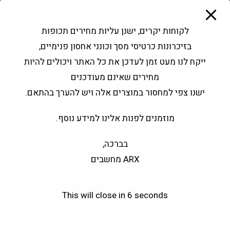
modal-check
Ski
Products
t
search
פתח סרגל נגישות
לקוחות יקרים, ישנן עליות מחירים תכופות
conten
בזיכרונות כרטיסי מסך וכונני אחסון פנימיים,
החשבון שלי
בקשה להצעה
ייקח לנו מעט זמן לעדכן את כל האתר ויכולים להיות
שירותי מעבדה
צור קשר
מחירים שאינם מעודכנים
ישנו צפי למחסור במוצרים אלה ויש להערך בהתאם.
מוזמנים לפנות אלינו למידע נוסף.
0
בברכה,
ARX מחשבים
Intel Core Ultra 5-245KF
This will close in
6
seconds
5.2GHz 24MB cache
s1851 – Tray