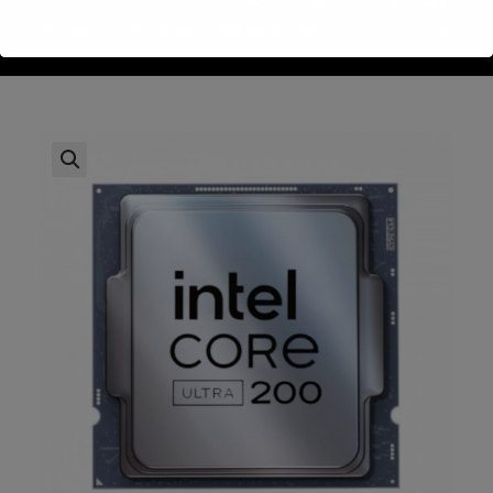
>
חנות
>
Intel Core Ultra 5-245KF 5.2GHz 24MB cache s1851 – Tray