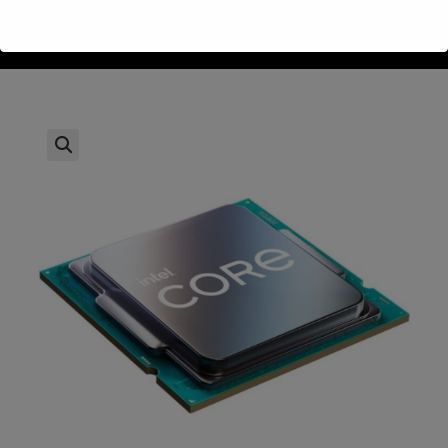
>
חנות
>
Intel Core i7-14700KF 5.6GHz 33MB cache s1700 – TRAY