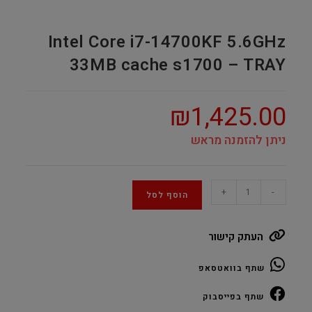
Intel Core i7-14700KF 5.6GHz
33MB cache s1700 – TRAY
₪
1,425.00
ניתן להזמנה מראש
Intel
+
-
הוסף לסל
Core
i7-
העתק קישור
14700KF
5.6GHz
שתף בוואטסאפ
33MB
cache
שתף בפייסבוק
s1700