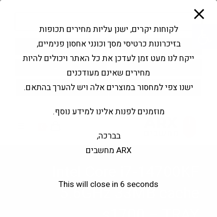
modal-check
Ski
Products
t
search
פתח סרגל נגישות
לקוחות יקרים, ישנן עליות מחירים תכופות
conten
בזיכרונות כרטיסי מסך וכונני אחסון פנימיים,
החשבון שלי
בקשה להצעה
ייקח לנו מעט זמן לעדכן את כל האתר ויכולים להיות
שירותי מעבדה
צור קשר
מחירים שאינם מעודכנים
ישנו צפי למחסור במוצרים אלה ויש להערך בהתאם.
מוזמנים לפנות אלינו למידע נוסף.
0
בברכה,
ARX מחשבים
Intel Core i7-14700KF
This will close in
6
seconds
5.6GHz 33MB cache
s1700 – TRAY