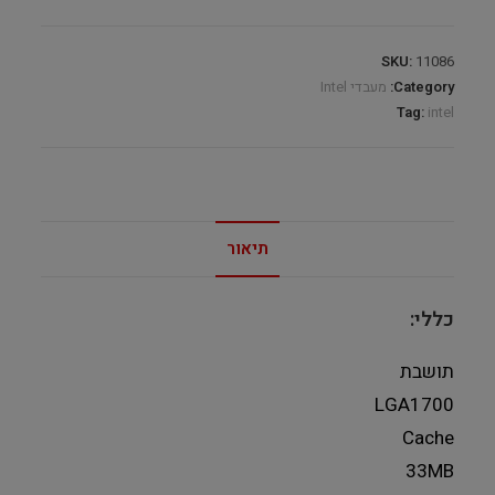
–
TRAY
SKU:
11086
quantity
Category:
מעבדי Intel
Tag:
intel
תיאור
כללי:
תושבת
LGA1700
Cache
33MB