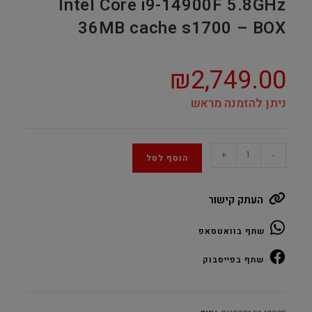
Intel Core i9-14900F 5.8GHz
36MB cache s1700 – BOX
₪
2,749.00
ניתן להזמנה מראש
Intel
+
-
הוסף לסל
Core
i9-
העתק קישור
14900F
5.8GHz
שתף בוואטסאפ
36MB
cache
שתף בפייסבוק
s1700
–
BOX