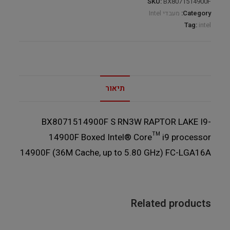
SKU:
BX8071514900F
quantity
Category:
מעבדי Intel
Tag:
intel
תיאור
BX8071514900F S RN3W RAPTOR LAKE I9-
14900F Boxed Intel® Core™ i9 processor
14900F (36M Cache, up to 5.80 GHz) FC-LGA16A
Related products