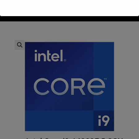
>
חנות
>
Intel Core i9-14900F 5.8GHz 36MB cache s1700 – BOX