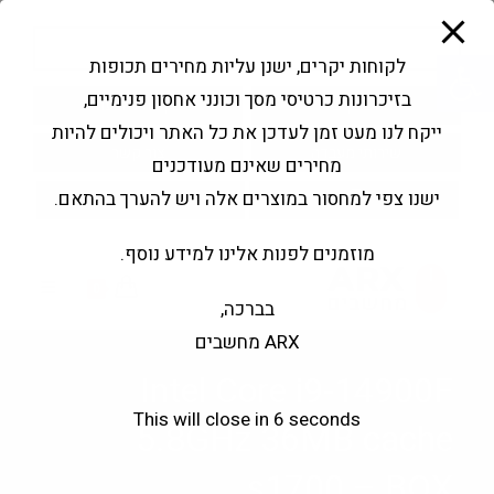
modal-check
Ski
Products
t
search
פתח סרגל נגישות
לקוחות יקרים, ישנן עליות מחירים תכופות
conten
בזיכרונות כרטיסי מסך וכונני אחסון פנימיים,
החשבון שלי
בקשה להצעה
ייקח לנו מעט זמן לעדכן את כל האתר ויכולים להיות
שירותי מעבדה
צור קשר
מחירים שאינם מעודכנים
ישנו צפי למחסור במוצרים אלה ויש להערך בהתאם.
מוזמנים לפנות אלינו למידע נוסף.
0
בברכה,
ARX מחשבים
Intel Core i9-14900F
This will close in
6
seconds
5.8GHz 36MB cache
s1700 – BOX