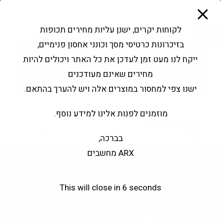
modal-check
Ski
Products
t
search
פתח סרגל נגישות
לקוחות יקרים, ישנן עליות מחירים תכופות
conten
בזיכרונות כרטיסי מסך וכונני אחסון פנימיים,
החשבון שלי
בקשה להצעה
ייקח לנו מעט זמן לעדכן את כל האתר ויכולים להיות
שירותי מעבדה
צור קשר
מחירים שאינם מעודכנים
ישנו צפי למחסור במוצרים אלה ויש להערך בהתאם.
מוזמנים לפנות אלינו למידע נוסף.
0
בברכה,
ARX מחשבים
Lian-Li TL120 UNI LCD
This will close in
6
seconds
White Wireless 3X120MM
PACK RGB