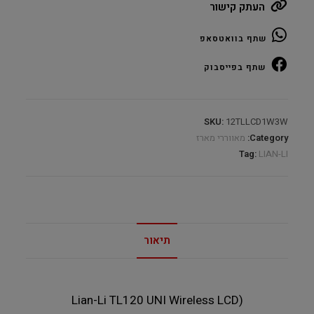
העתק קישור
UNI
LCD
שתף בוואטסאפ
White
Wireless
שתף בפייסבוק
3X120MM
PACK
RGB
SKU:
12TLLCD1W3W
quantity
Category:
מאווררי מארז
Tag:
LIAN-LI
תיאור
(Lian-Li TL120 UNI Wireless LCD