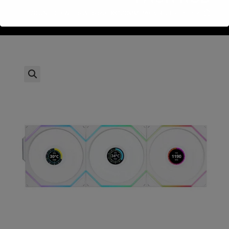
>
חנות
>
Lian-Li TL120 UNI LCD White Wireless 3X120MM PACK RGB