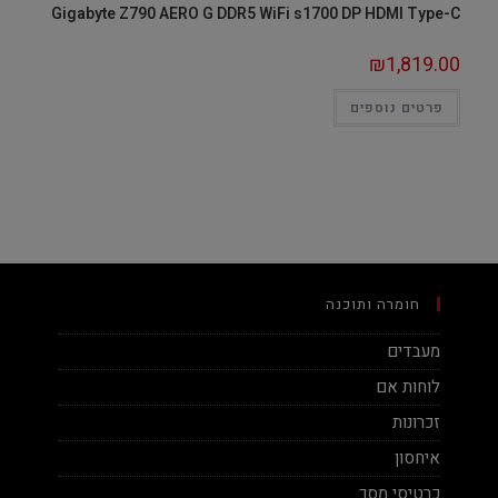
Gigabyte Z790 AERO G DDR5 WiFi s1700 DP HDMI Type-C
₪
1,819.00
פרטים נוספים
חומרה ותוכנה
מעבדים
לוחות אם
זכרונות
איחסון
כרטיסי מסך