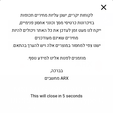
modal-check
Ski
Products
t
search
פתח סרגל נגישות
לקוחות יקרים, ישנן עליות מחירים תכופות
conten
בזיכרונות כרטיסי מסך וכונני אחסון פנימיים,
החשבון שלי
בקשה להצעה
ייקח לנו מעט זמן לעדכן את כל האתר ויכולים להיות
שירותי מעבדה
צור קשר
מחירים שאינם מעודכנים
ישנו צפי למחסור במוצרים אלה ויש להערך בהתאם.
מוזמנים לפנות אלינו למידע נוסף.
0
בברכה,
ARX מחשבים
MSI MEG Z890-ACE WIFI
This will close in
4
seconds
DDR5 s1851 HDMI Type-C
>
חנות
>
MSI MEG Z890-ACE WIFI DDR5 s1851 HDMI Type-C