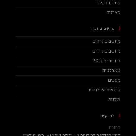
פתרונות קירור
מארזים
מחשבים ועוד
מחשבים נייחים
מחשבים ניידים
מחשבי מיני PC
טאבלטים
מסכים
כיסאות ושולחנות
תוכנות
צור קשר
כתובת
קניון מגדלי העיר קומה 2, שדרות יעקב 50, ראשון לציון.