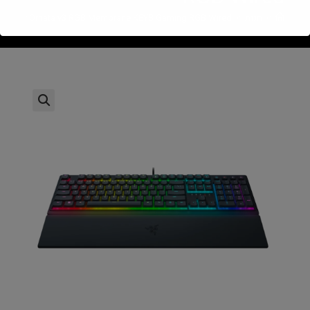
>
חנות
>
Razer Ornata v3 RGB Membrane KEYS Gaming RGB Wired