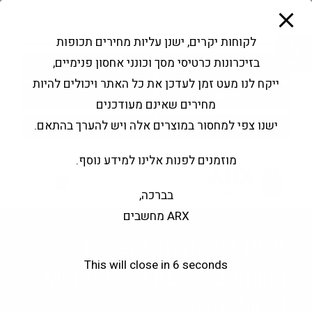
modal-check
Ski
Products
t
search
פתח סרגל נגישות
לקוחות יקרים, ישנן עליות מחירים תכופות
conten
בזיכרונות כרטיסי מסך וכונני אחסון פנימיים,
החשבון שלי
בקשה להצעה
ייקח לנו מעט זמן לעדכן את כל האתר ויכולים להיות
שירותי מעבדה
צור קשר
מחירים שאינם מעודכנים
ישנו צפי למחסור במוצרים אלה ויש להערך בהתאם.
מוזמנים לפנות אלינו למידע נוסף.
0
בברכה,
ARX מחשבים
Razer Ornata v3 RGB
This will close in
5
seconds
Membrane KEYS Gaming
RGB Wired