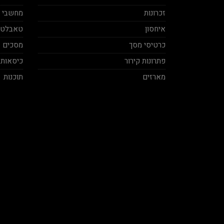
זכרונות
מחשבי מינ
איחסון
טאבלטי
כרטיסי מסך
מסכים
פתרונות קירור
כיסאות 
מארזים
תוכנות
Ben Vaknin
Aviv Sela
2020-12-04
2020-11-27
ח אמיתי! סבלני ברמות על ושירות
בן אדם תותח עשה לי בילד מפחיד
מקצועי, תודה על העזרה אמיר.
במחיר הגיוני יחס אישי