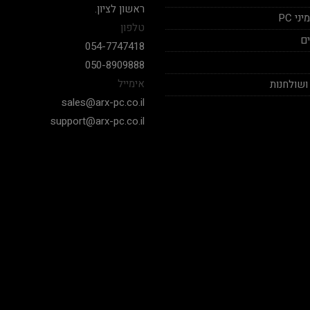
ראשון לציון.
י PC
טלפון
ם
054-7747418
050-8909888
אימייל
ושולחנות
sales@arx-pc.co.il
support@arx-pc.co.il
אלי יצחק
Nadav Peket
2020-12-19
2020-12-18
בימים אלה שכמעט כל חנויות
המחשבים לא עונים פה אתה מקבל
שצריך לקנות מחשב של
מענה לכל שאלה שאפו
חלקים. אחלה שירות גם 