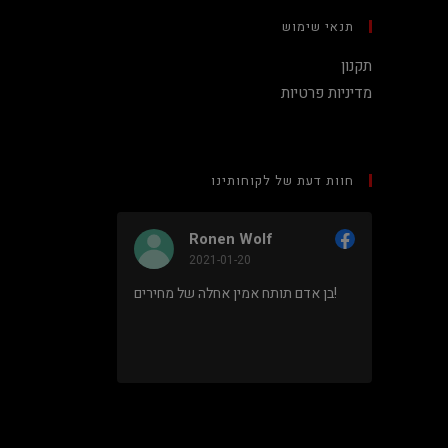
תנאי שימוש
תקנון
מדיניות פרטיות
חוות דעת של לקוחותינו
Ronen Wolf
2021-01-20
מחיר נמוך והוגן למעבד 5900X בלי
בן אדם תותח אמין אחלה של מחירים!
ם או עוד
נראה מאוד
מקצועי.
מתוך 5,
5
דירוג דירוג:
Facebook
.
מבוסס על
8 ביקורות