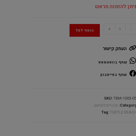
יתן להזמנה מראש
Turtl
+
-
הוסף לסל
Beac
KON
העתק קישור
I
Blac
שתף בוואטסאפ
Gamin
RG
שתף בפייסבוק
Wire
quantit
SKU:
TBM-1003-0
Category
עכברים למחשב
Tag:
TURTLE BEAC