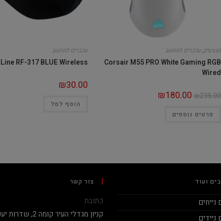
מבצעים
,
עכברים למחשב
עכברים למחשב
r Line RF-317 BLUE Wireless
Corsair M55 PRO White Gaming RGB
Wired
₪
30.00
₪
180.00
₪
235.00
הוסף לסל
פרטים נוספים
ים ועוד
צור קשר
כתובת
נייחים
ניידים