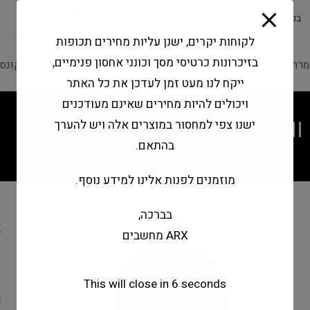
modal-check
בקשה להצעה
שירותי מעבדה
צור קשר
לקוחות יקרים, ישנן עליות מחירים תכופות
בזיכרונות כרטיסי מסך וכונני אחסון פנימיים,
מרה ותוכנה
ציוד היקפי
מחשבים וטאבלטים
קונס
ייקח לנו מעט זמן לעדכן את כל האתר
ויכולים להיות מחירים שאינם מעודכנים
Turtle Beach KONE II
ישנו צפי למחסור במוצרים אלה ויש להערך
בהתאם.
מוזמנים לפנות אלינו למידע נוסף.
בברכה,
k
ARX מחשבים
d
This will close in
6
seconds
0