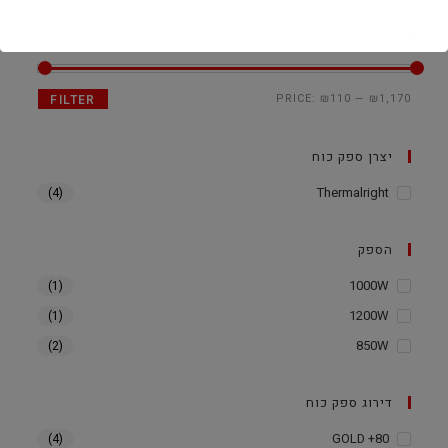
סנן לפי מחיר
PRICE:
₪110
—
₪1,170
FILTER
יצרן ספק כוח
Thermalright
(4)
הספק
1000W
(1)
1200W
(1)
850W
(2)
דירוג ספק כוח
80+ GOLD
(4)