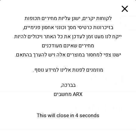
modal-check
Ski
Products
t
search
פתח סרגל נגישות
לקוחות יקרים, ישנן עליות מחירים תכופות
conten
בזיכרונות כרטיסי מסך וכונני אחסון פנימיים,
החשבון שלי
בקשה להצעה
ייקח לנו מעט זמן לעדכן את כל האתר ויכולים להיות
שירותי מעבדה
צור קשר
מחירים שאינם מעודכנים
ישנו צפי למחסור במוצרים אלה ויש להערך בהתאם.
מוזמנים לפנות אלינו למידע נוסף.
0
בברכה,
ARX מחשבים
Thermalright
This will close in
3
seconds
Thermalright
>
Products
>