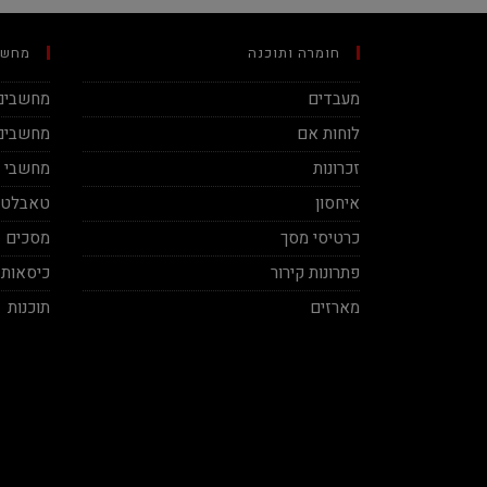
חומרה ותוכנה
מחשב
מעבדים
מחשבים 
לוחות אם
מחשבים 
זכרונות
מחשבי מינ
איחסון
טאבלטי
כרטיסי מסך
מסכים
פתרונות קירור
כיסאות 
מארזים
תוכנות
Ben Vaknin
Aviv Sela
2020-12-04
2020-11-27
ח אמיתי! סבלני ברמות על ושירות
בן אדם תותח עשה לי בילד מפחיד
מקצועי, תודה על העזרה אמיר.
במחיר הגיוני יחס אישי