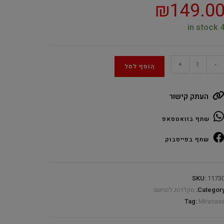
₪
149.0
4 in sto
Miracas
+
-
הוסף לסל
MMCK10
Whit
העתק קישור
Re
Switche
שתף בוואטסאפ
Gamin
RG
שתף בפייסבוק
Wire
quantit
SKU:
1173
Category
מקלדות למחשב
Tag:
Miracas