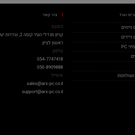
ים ועוד
צור קשר
כתובת
נייחים
ניידים
ראשון לציון.
י PC
טלפון
ם
054-7747418
050-8909888
אימייל
ושולחנות
sales@arx-pc.co.il
support@arx-pc.co.il
אלי יצחק
Nadav Peket
2020-12-19
2020-12-18
בימים אלה שכמעט כל חנויות
המחשבים לא עונים פה אתה מקבל
שצריך לקנות מחשב ש