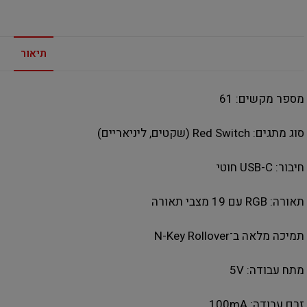
תיאור
מספר מקשים: ‎61‎
סוג מתגים: ‎Red Switch‎ (שקטים, ליניאריים)
חיבור: ‎USB-C‎ חוטי
תאורה: ‎RGB‎ עם ‎19‎ מצבי תאורה
תמיכה מלאה ב־‎N-Key Rollover‎
מתח עבודה: ‎5V‎
זרם עבודה: ‎100mA‎