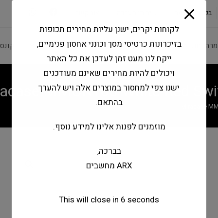
modal-check
בקשה להצעה
שירותי מעבדה
צור קשר
לקוחות יקרים, ישנן עליות מחירים תכופות
בזיכרונות כרטיסי מסך וכונני אחסון פנימיים,
מרה ותוכנה
ציוד היקפי
מחשבים וטאבלטים
קונס
ייקח לנו מעט זמן לעדכן את כל האתר
ויכולים להיות מחירים שאינם מעודכנים
racase MMCK100 White Red Swi
ישנו צפי למחסור במוצרים אלה ויש להערך
בהתאם.
Miracase MM
מוזמנים לפנות אלינו למידע נוסף.
בברכה,
e
ARX מחשבים
B
d
This will close in
5
seconds