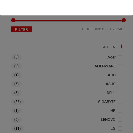
סנן לפי מחיר
PRICE:
₪310
—
₪7,750
FILTER
יצרן מסך
Acer
(5)
ALIENWARE
(6)
AOC
(1)
ASUS
(6)
DELL
(5)
GIGABYTE
(36)
HP
(1)
LENOVO
(6)
LG
(11)