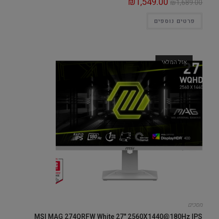
₪
1,549.00
₪
1,689.00
פרטים נוספים
אזל המלאי
מסכים
MSI MAG 274QRFW White 27" 2560X1440@180Hz IPS