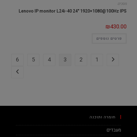
מסכים
Lenovo IP monitor L24i-40 24" 1920×1080@100Hz IPS
₪
430.00
פרטים נוספים
6
5
4
3
2
1
חומרה ותוכנה
מעבדים