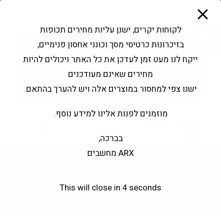
modal-check
Ski
Products
t
search
פתח סרגל נגישות
לקוחות יקרים, ישנן עליות מחירים תכופות
conten
בזיכרונות כרטיסי מסך וכונני אחסון פנימיים,
החשבון שלי
בקשה להצעה
ייקח לנו מעט זמן לעדכן את כל האתר ויכולים להיות
שירותי מעבדה
צור קשר
מחירים שאינם מעודכנים
ישנו צפי למחסור במוצרים אלה ויש להערך בהתאם.
מוזמנים לפנות אלינו למידע נוסף.
0
בברכה,
ARX מחשבים
מסכים
This will close in
3
seconds
>
Products
>
מסכים
>
עמוד 3