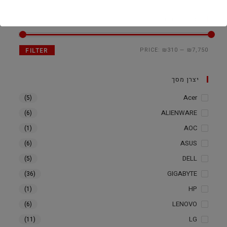
סנן לפי מחיר
PRICE:
₪310
—
₪7,750
FILTER
יצרן מסך
Acer
(5)
ALIENWARE
(6)
AOC
(1)
ASUS
(6)
DELL
(5)
GIGABYTE
(36)
HP
(1)
LENOVO
(6)
LG
(11)