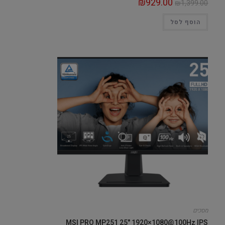
₪
929.00
₪
1,399.00
הוסף לסל
מסכים
MSI PRO MP251 25" 1920×1080@100Hz IPS