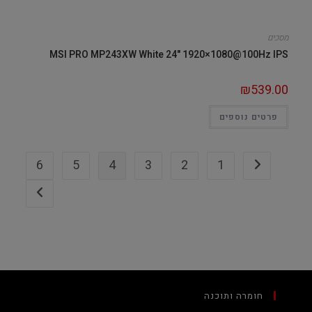
מסכים
MSI PRO MP243XW White 24" 1920×1080@100Hz IPS
₪
539.00
פרטים נוספים
6
5
4
3
2
1
חומרה ותוכנה