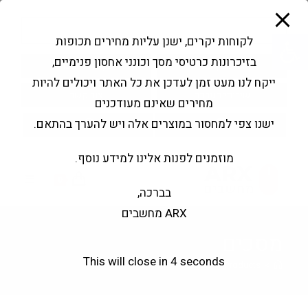
modal-check
Ski
Products
t
search
פתח סרגל נגישות
לקוחות יקרים, ישנן עליות מחירים תכופות
conten
בזיכרונות כרטיסי מסך וכונני אחסון פנימיים,
החשבון שלי
בקשה להצעה
ייקח לנו מעט זמן לעדכן את כל האתר ויכולים להיות
שירותי מעבדה
צור קשר
מחירים שאינם מעודכנים
ישנו צפי למחסור במוצרים אלה ויש להערך בהתאם.
מוזמנים לפנות אלינו למידע נוסף.
0
בברכה,
ARX מחשבים
מסכים
This will close in
3
seconds
>
Products
>
מסכים
>
עמוד 4