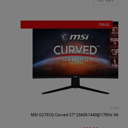
הוסף לסל
SALE!
מסכים
MSI G273CQ Curved 27" 2560X1440@170Hz VA