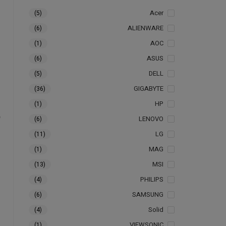
Acer
(5)
ALIENWARE
(6)
AOC
(1)
ASUS
(6)
DELL
(5)
GIGABYTE
(36)
HP
(1)
LENOVO
(6)
LG
(11)
MAG
(1)
MSI
(13)
PHILIPS
(4)
SAMSUNG
(6)
Solid
(4)
VIEWSONIC
(1)