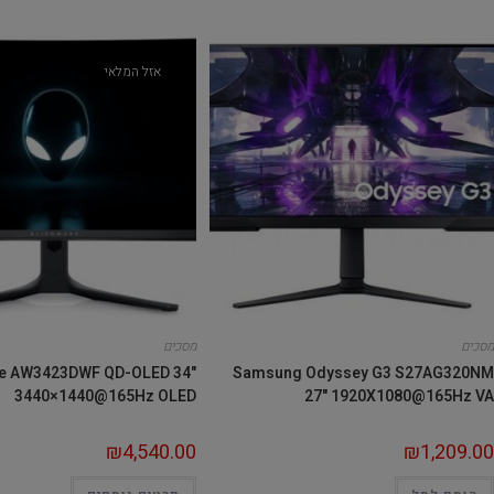
אזל המלאי
מסכים
מסכים
re AW3423DWF QD-OLED 34"
Samsung Odyssey G3 S27AG320NM
3440×1440@165Hz OLED
27" 1920X1080@165Hz VA
₪
4,540.00
₪
1,209.00