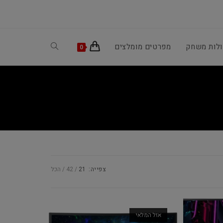
ולות משחק
מפרטים מומלצים
Toggle
0
website
search
צפייה:
21
42
הכל
אזל המלאי