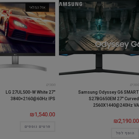
אזל המלאי
מסכים
מסכים
LG 27UL500-W White 27"
Samsung Odyssey G6 SMART
3840×2160@60Hz IPS
S27BG650EM 27" Curved
2560X1440@240Hz VA
₪
1,540.00
₪
2,190.00
פרטים נוספים
הוסף לסל