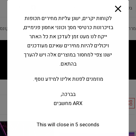
modal-check
בקשה להצעה
שירותי מעבדה
צור קשר
לקוחות יקרים, ישנן עליות מחירים תכופות
בזיכרונות כרטיסי מסך וכונני אחסון פנימיים,
מרה ותוכנה
ציוד היקפי
מחשבים וטאבלטים
קונס
ייקח לנו מעט זמן לעדכן את כל האתר
ויכולים להיות מחירים שאינם מעודכנים
ישנו צפי למחסור במוצרים אלה ויש להערך
בהתאם.
מוזמנים לפנות אלינו למידע נוסף.
בברכה,
ARX מחשבים
Default sorting
This will close in
4
seconds