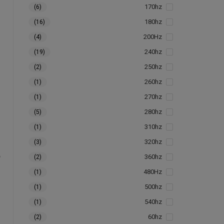
170hz
(6)
180hz
(16)
200Hz
(4)
240hz
(19)
250hz
(2)
260hz
(1)
270hz
(1)
280hz
(5)
310hz
(1)
320hz
(3)
360hz
(2)
480Hz
(1)
500hz
(1)
540hz
(1)
60hz
(2)