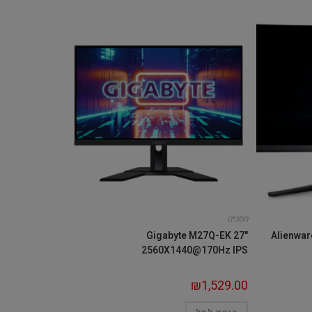
מסכים
Gigabyte M27Q-EK 27"
Alienwa
2560X1440@170Hz IPS
₪
1,529.00