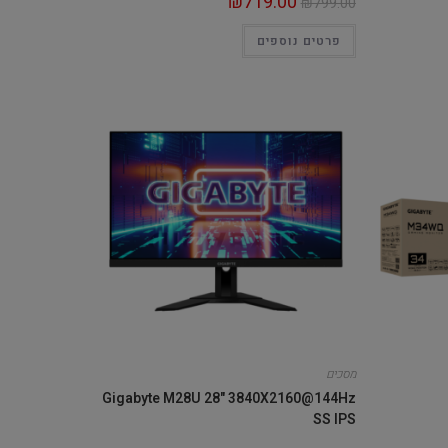
₪
719.00
₪
799.00
פרטים נוספים
מסכים
Gigabyte M28U 28" 3840X2160@144Hz
SS IPS