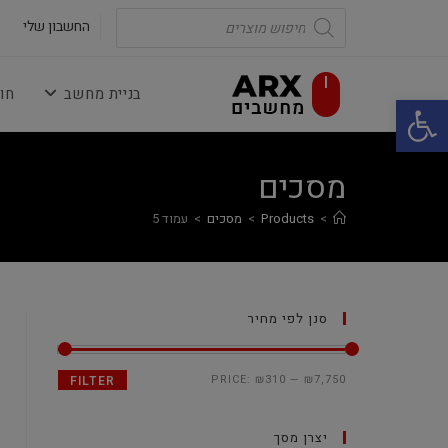
Ski
Products
search
החשבון שלי
t
conten
בניית מחשב
חו
פתח סרגל נגישות
מסכים
>
Products
>
מסכים
>
עמוד 5
סנן לפי מחיר
PRICE:
₪310
—
₪7,750
FILTER
יצרן מסך