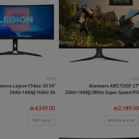
אזל המלאי
מסכים
מסכים
enovo Legion Y34wz-30 34"
Alienware AW2723DF 27"
3440×1440@165Hz VA
2560×1440@280Hz Super Speed IPS
₪
4,349.00
₪
2,189.00
פרטים נוספים
הוסף לסל