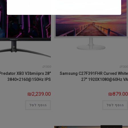
מסכים
מסכים
Predator XB3 V3bmiiprx 28"
Samsung C27F391FHR Curved White
3840×2160@150Hz IPS
27" 1920X1080@60Hz VA
₪
2,239.00
₪
879.00
הוסף לסל
הוסף לסל