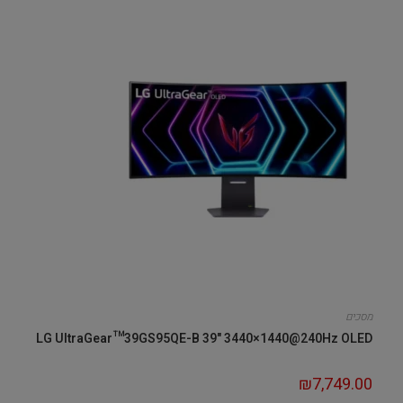
מסכים
LG UltraGear™39GS95QE-B 39" 3440×1440@240Hz OLED
₪
7,749.00