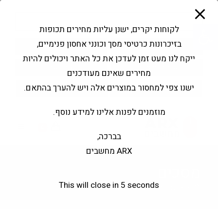
modal-check
Ski
Products
t
search
פתח סרגל נגישות
לקוחות יקרים, ישנן עליות מחירים תכופות
conten
בזיכרונות כרטיסי מסך וכונני אחסון פנימיים,
החשבון שלי
בקשה להצעה
ייקח לנו מעט זמן לעדכן את כל האתר ויכולים להיות
שירותי מעבדה
צור קשר
מחירים שאינם מעודכנים
ישנו צפי למחסור במוצרים אלה ויש להערך בהתאם.
מוזמנים לפנות אלינו למידע נוסף.
0
בברכה,
ARX מחשבים
מסכים
This will close in
4
seconds
>
Products
>
מסכים
>
עמוד 2