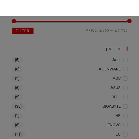
סנן לפי מחיר
PRICE:
₪310
—
₪7,750
FILTER
יצרן מסך
Acer
(5)
ALIENWARE
(6)
AOC
(1)
ASUS
(6)
DELL
(5)
GIGABYTE
(36)
HP
(1)
LENOVO
(6)
LG
(11)