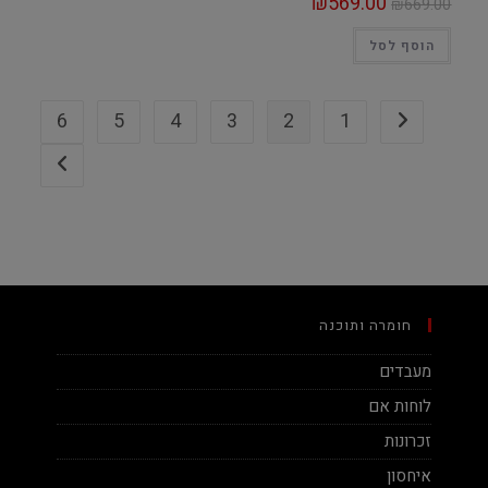
₪
569.00
₪
669.00
הוסף לסל
6
5
4
3
2
1
חומרה ותוכנה
מעבדים
לוחות אם
זכרונות
איחסון