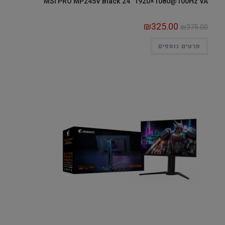
MSI PRO MP245V Black 24" 1920×1080@100Hz VA
₪
325.00
₪
375.00
פרטים נוספים